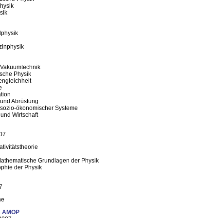
Physik
sik
lphysik
zinphysik
 Vakuumtechnik
ische Physik
engleichheit
e
ation
k und Abrüstung
k sozio-ökonomischer Systeme
und Wirtschaft
007
tivitätstheorie
Mathematische Grundlagen der Physik
ophie der Physik
7
ne
es AMOP