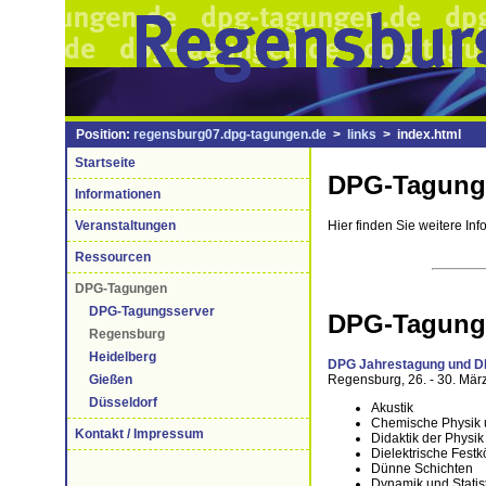
Position:
regensburg07.dpg-tagungen.de
>
links
> index.html
Startseite
DPG-Tagung
Informationen
Veranstaltungen
Hier finden Sie weitere In
Ressourcen
DPG-Tagungen
DPG-Tagungsserver
DPG-Tagung
Regensburg
Heidelberg
DPG Jahrestagung und D
Gießen
Regensburg, 26. - 30. Mär
Düsseldorf
Akustik
Chemische Physik 
Kontakt / Impressum
Didaktik der Physik
Dielektrische Festk
Dünne Schichten
Dynamik und Statis