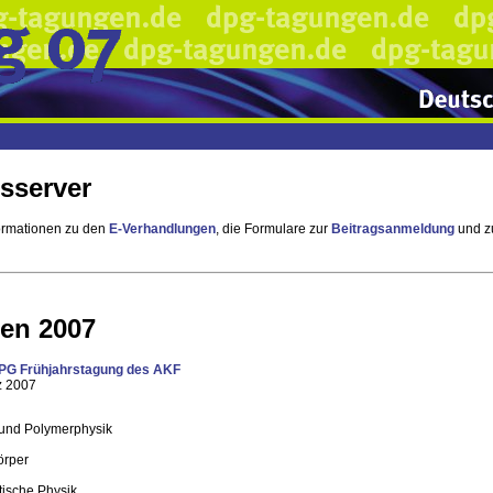
sserver
formationen zu den
E-Verhandlungen
, die Formulare zur
Beitragsanmeldung
und z
en 2007
PG Frühjahrstagung des AKF
z 2007
und Polymerphysik
örper
tische Physik