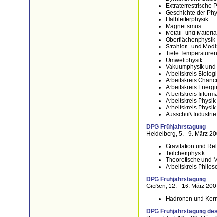
Extraterrestrische 
Geschichte der Phy
Halbleiterphysik
Magnetismus
Metall- und Materia
Oberflächenphysik
Strahlen- und Medi
Tiefe Temperaturen
Umweltphysik
Vakuumphysik und
Arbeitskreis Biolog
Arbeitskreis Chanc
Arbeitskreis Energi
Arbeitskreis Inform
Arbeitskreis Physi
Arbeitskreis Physi
Ausschuß Industrie 
DPG Frühjahrstagung
Heidelberg, 5. - 9. März 2
Gravitation und Rela
Teilchenphysik
Theoretische und 
Arbeitskreis Philos
DPG Frühjahrstagung
Gießen, 12. - 16. März 200
Hadronen und Ker
DPG Frühjahrstagung d